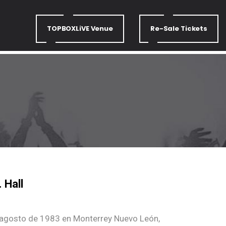
TOPBOXLiVE Venue
Re-Sale Tickets
. Hall
e agosto de 1983 en Monterrey Nuevo León,