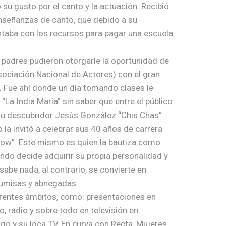
u gusto por el canto y la actuación. Recibió
nseñanzas de canto, que debido a su
taba con los recursos para pagar una escuela
padres pudieron otorgarle la oportunidad de
Asociación Nacional de Actores) con el gran
). Fue ahí donde un día tomando clases le
“La India María” sin saber que entre el público
 su descubridor Jesús González “Chis Chas”
o la invitó a celebrar sus 40 años de carrera
Show”. Este mismo es quien la bautiza como
uando decide adquirir su propia personalidad y
 sabe nada, al contrario, se convierte en
sumisas y abnegadas.
erentes ámbitos, como: presentaciones en
o, radio y sobre todo en televisión en
 y su loca TV, En curva con Recta, Mujeres