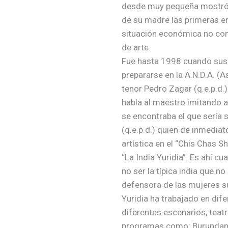
desde muy pequeña mostró s
de su madre las primeras e
situación económica no con
de arte.
Fue hasta 1998 cuando sus 
prepararse en la A.N.D.A. (
tenor Pedro Zagar (q.e.p.d.
habla al maestro imitando a 
se encontraba el que sería
(q.e.p.d.) quien de inmediat
artística en el “Chis Chas 
“La India Yuridia”. Es ahí c
no ser la típica india que no
defensora de las mujeres 
Yuridia ha trabajado en dif
diferentes escenarios, teatr
programas como: Burundango